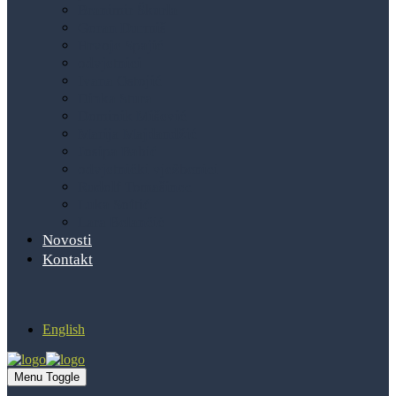
Branimir Škurla
Goran Durmiš
Hrvoje Spajić
odvjetnici
Ivana Ostojić
Dinka Stura
Dominik Mišević
Marija Majdandžić
Josipa Babić
odvjetnički vježbenici
Rudolf Tomašinec
Luka Softić
Lara Belančić
Novosti
Kontakt
English
Menu Toggle