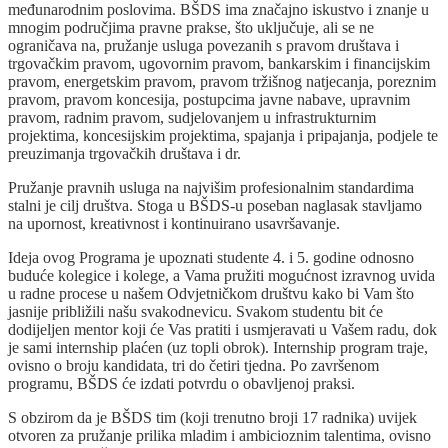
međunarodnim poslovima. BŠDS ima značajno iskustvo i znanje u
mnogim područjima pravne prakse, što uključuje, ali se ne
ograničava na, pružanje usluga povezanih s pravom društava i
trgovačkim pravom, ugovornim pravom, bankarskim i financijskim
pravom, energetskim pravom, pravom tržišnog natjecanja, poreznim
pravom, pravom koncesija, postupcima javne nabave, upravnim
pravom, radnim pravom, sudjelovanjem u infrastrukturnim
projektima, koncesijskim projektima, spajanja i pripajanja, podjele te
preuzimanja trgovačkih društava i dr.
Pružanje pravnih usluga na najvišim profesionalnim standardima
stalni je cilj društva. Stoga u BŠDS-u poseban naglasak stavljamo
na upornost, kreativnost i kontinuirano usavršavanje.
Ideja ovog Programa je upoznati studente 4. i 5. godine odnosno
buduće kolegice i kolege, a Vama pružiti mogućnost izravnog uvida
u radne procese u našem Odvjetničkom društvu kako bi Vam što
jasnije približili našu svakodnevicu. Svakom studentu bit će
dodijeljen mentor koji će Vas pratiti i usmjeravati u Vašem radu, dok
je sami internship plaćen (uz topli obrok). Internship program traje,
ovisno o broju kandidata, tri do četiri tjedna. Po završenom
programu, BŠDS će izdati potvrdu o obavljenoj praksi.
S obzirom da je BŠDS tim (koji trenutno broji 17 radnika) uvijek
otvoren za pružanje prilika mladim i ambicioznim talentima, ovisno