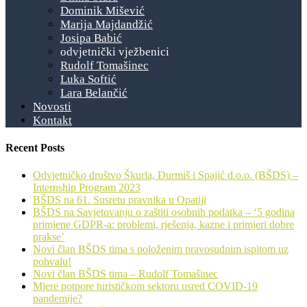
Dominik Mišević
Marija Majdandžić
Josipa Babić
odvjetnički vježbenici
Rudolf Tomašinec
Luka Softić
Lara Belančić
Novosti
Kontakt
Recent Posts
Odvjetničko društvo Škurla, Durmiš i Spajić d.o.o. (BŠDS) –
Internship Program 2023
BŠDS na 61. Susretu pravnika u Opatiji
BŠDS na Savjetovanju o zaštiti osobnih podatka – ‘5 godina
primjene GDPR-a: problemi, rješenja, kazne i primjeri dobre
prakse’
Novi član BŠDS tima s položenim pravosudnim ispitom uz
pohvalu!
Novi član BŠDS tima – Rudolf Tomašinec
Mjere potpore turističkom sektoru usred COVID-19
pandemije?