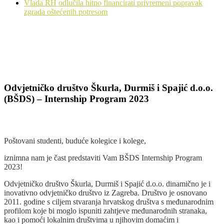
Vlada RH odlučila hitno financirati privremeni popravak
zgrada oštećenih potresom
Odvjetničko društvo Škurla, Durmiš i Spajić d.o.o.
(BŠDS) – Internship Program 2023
Poštovani studenti, buduće kolegice i kolege,
iznimna nam je čast predstaviti Vam BŠDS Internship Program
2023!
Odvjetničko društvo Škurla, Durmiš i Spajić d.o.o. dinamično je i
inovativno odvjetničko društvo iz Zagreba. Društvo je osnovano
2011. godine s ciljem stvaranja hrvatskog društva s međunarodnim
profilom koje bi moglo ispuniti zahtjeve međunarodnih stranaka,
kao i pomoći lokalnim društvima u njihovim domaćim i