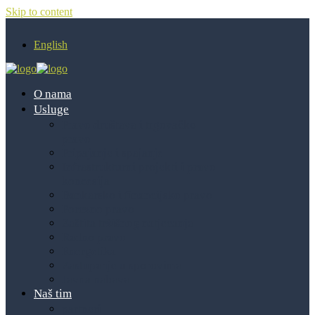
Skip to content
English
O nama
Usluge
Pravo društava i trgovačko
pravo
Pripajanje i spajanje
Infrastrukturni projekti i pravo
koncesija
Bankarsko i financijsko pravo
Porezno pravo
Zaštita tržišnog natjecanja
Radno pravo
Energetika
Zastupanje u sporovima
Javna nabava
Naš tim
partneri