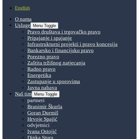
English
O nama
Usluge
Menu Toggle
Pravo društava i trgovačko pravo
Pripajanje i spajanje
Infrastrukturni projekti i pravo koncesija
Bankarsko i financijsko pravo
Porezno pravo
Zaštita tržišnog natjecanja
Radno pravo
Energetika
Zastupanje u sporovima
Javna nabava
Naš tim
Menu Toggle
partneri
Branimir Škurla
Goran Durmiš
Hrvoje Spajić
odvjetnici
Ivana Ostojić
Dinka Stura