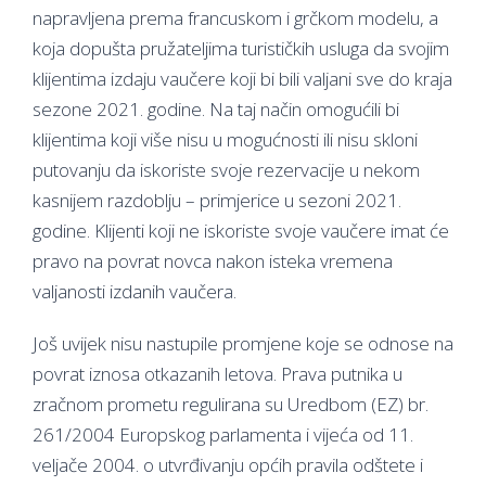
napravljena prema francuskom i grčkom modelu, a
koja dopušta pružateljima turističkih usluga da svojim
klijentima izdaju vaučere koji bi bili valjani sve do kraja
sezone 2021. godine. Na taj način omogućili bi
klijentima koji više nisu u mogućnosti ili nisu skloni
putovanju da iskoriste svoje rezervacije u nekom
kasnijem razdoblju – primjerice u sezoni 2021.
godine. Klijenti koji ne iskoriste svoje vaučere imat će
pravo na povrat novca nakon isteka vremena
valjanosti izdanih vaučera.
Još uvijek nisu nastupile promjene koje se odnose na
povrat iznosa otkazanih letova. Prava putnika u
zračnom prometu regulirana su Uredbom (EZ) br.
261/2004 Europskog parlamenta i vijeća od 11.
veljače 2004. o utvrđivanju općih pravila odštete i