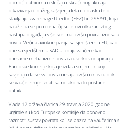
pomoći putnicima u slučaju uskraćenog ukrcaja i
otkazivanja ili dužeg kašnjenja leta u polasku te o
stavljanju izvan snage Uredbe (EEZ) br. 295/91, koja
nalaže da se putnicima čiji su letovi otkazani zbog
nastupa događaja više sile ima izvršiti povrat iznosa u
novcu. Većina aviokompanija sa sjedištem u EU, kao i
one sa sjedištem u SAD-u izdaju vaučere kao
primarne mehanizme povrata usprkos odupiranju
Europske komisije koja je izdala smjernice koje
savjetuju da se svi povrati imaju izvršiti u novcu dok
se vaučer smije izdati samo ako na to pristane
putnik.
Vlade 12 država članica 29. travnja 2020. godine
urgirale su kod Europske komisije da ponovno
razmotri sustav povrata koji se bazira na vaučerima s