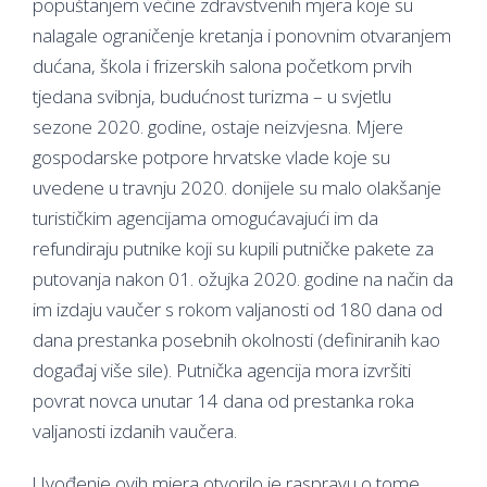
popuštanjem većine zdravstvenih mjera koje su
nalagale ograničenje kretanja i ponovnim otvaranjem
dućana, škola i frizerskih salona početkom prvih
tjedana svibnja, budućnost turizma – u svjetlu
sezone 2020. godine, ostaje neizvjesna. Mjere
gospodarske potpore hrvatske vlade koje su
uvedene u travnju 2020. donijele su malo olakšanje
turističkim agencijama omogućavajući im da
refundiraju putnike koji su kupili putničke pakete za
putovanja nakon 01. ožujka 2020. godine na način da
im izdaju vaučer s rokom valjanosti od 180 dana od
dana prestanka posebnih okolnosti (definiranih kao
događaj više sile). Putnička agencija mora izvršiti
povrat novca unutar 14 dana od prestanka roka
valjanosti izdanih vaučera.
Uvođenje ovih mjera otvorilo je raspravu o tome