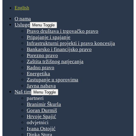
English
O nama
Usluge
Menu Toggle
Pravo društava i trgovačko pravo
Pripajanje i spajanje
Infrastrukturni projekti i pravo koncesija
Bankarsko i financijsko pravo
Porezno pravo
Zaštita tržišnog natjecanja
Radno pravo
Energetika
Zastupanje u sporovima
Javna nabava
Naš tim
Menu Toggle
partneri
Branimir Škurla
Goran Durmiš
Hrvoje Spajić
odvjetnici
Ivana Ostojić
Dinka Stura