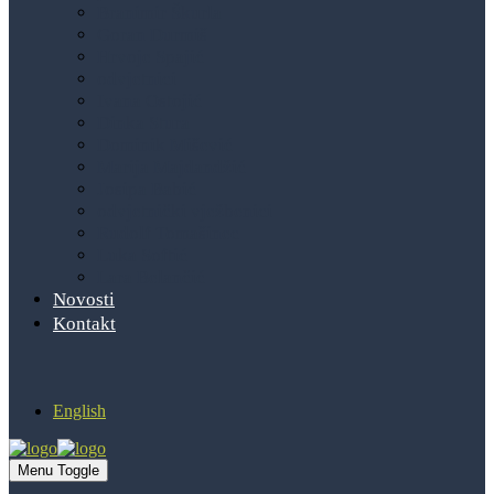
Branimir Škurla
Goran Durmiš
Hrvoje Spajić
odvjetnici
Ivana Ostojić
Dinka Stura
Dominik Mišević
Marija Majdandžić
Josipa Babić
odvjetnički vježbenici
Rudolf Tomašinec
Luka Softić
Lara Belančić
Novosti
Kontakt
English
Menu Toggle