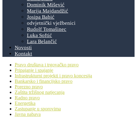
Dominik Mišević
Marija Majdandžić
Josipa Babić
odvjetnički vježbenici
Rudolf Tomašinec
Luka Softić
Lara Belančić
Novosti
Kontakt
Pravo društava i trgovačko pravo
Pripajanje i spajanje
Infrastrukturni projekti i pravo koncesija
Bankarsko i financijsko pravo
Porezno pravo
Zaštita tržišnog natjecanja
Radno pravo
Energetika
Zastupanje u sporovima
Javna nabava