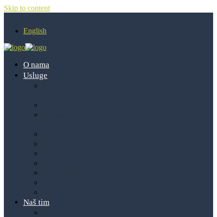
Skip to content
English
O nama
Usluge
Pravo društava i trgovačko
pravo
Pripajanje i spajanje
Infrastrukturni projekti i pravo
koncesija
Bankarsko i financijsko pravo
Porezno pravo
Zaštita tržišnog natjecanja
Radno pravo
Energetika
Zastupanje u sporovima
Javna nabava
Naš tim
partneri